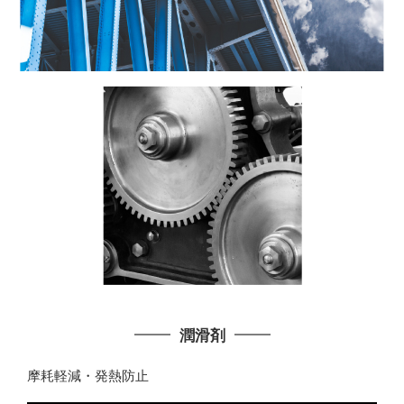
潤滑剤
摩耗軽減・発熱防止